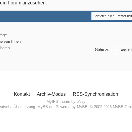
esem Forum anzusehen.
räge
ge von Ihnen
Thema
Gehe zu:
Kontakt
Archiv-Modus
RSS-Synchronisation
MyIPB theme by
eNvy
utsche Übersetzung:
MyBB.de
, Powered by
MyBB
, © 2002-2026
MyBB Gro