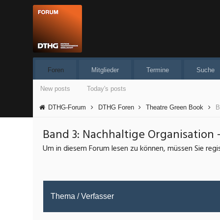
Foren
Mitglieder
Termine
Suche
New posts
Today's posts
DTHG-Forum
DTHG Foren
Theatre Green Book
B
Band 3: Nachhaltige Organisation 
Um in diesem Forum lesen zu können, müssen Sie regist
Thema
/
Verfasser