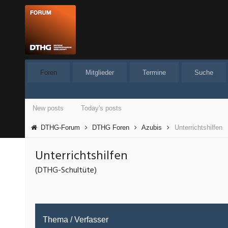
Foren
Mitglieder
Termine
Suche
New posts
Today's posts
DTHG-Forum
DTHG Foren
Azubis
Unterrichtshilfen
Unterrichtshilfen
(DTHG-Schultüte)
Thema
/
Verfasser