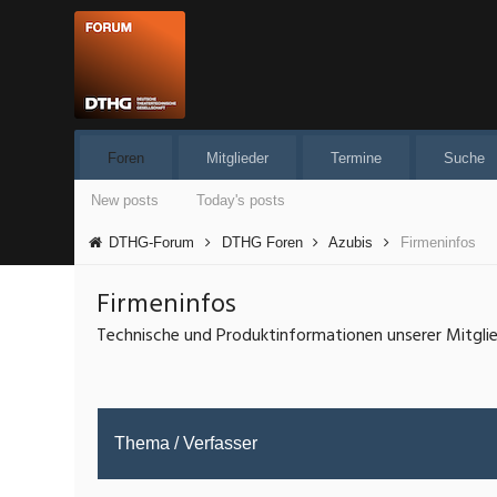
Foren
Mitglieder
Termine
Suche
New posts
Today's posts
DTHG-Forum
DTHG Foren
Azubis
Firmeninfos
Firmeninfos
Technische und Produktinformationen unserer Mitgli
Thema
/
Verfasser