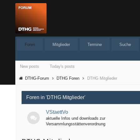
Foren
Mitglieder
Termine
Suche
New posts
Today's posts
DTHG-Forum
DTHG Foren
DTHG Mitglieder
Foren in 'DTHG Mitglieder'
VStaettVo
aktuelle Infos und downloads zur
Versammlungsstättenverordnung