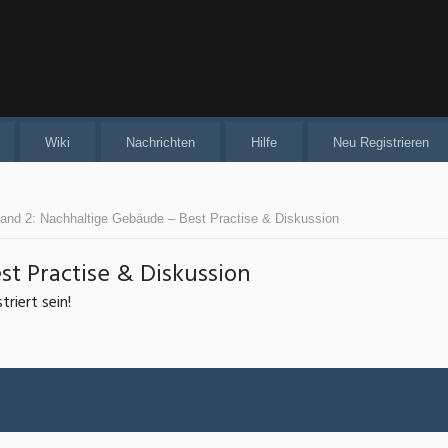
Wiki
Nachrichten
Hilfe
Neu Registrieren
and 2: Nachhaltige Gebäude – Best Practise & Diskussion
t Practise & Diskussion
riert sein!