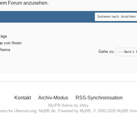
esem Forum anzusehen.
räge
ge von Ihnen
Thema
Gehe zu:
Kontakt
Archiv-Modus
RSS-Synchronisation
MyIPB theme by
eNvy
utsche Übersetzung:
MyBB.de
, Powered by
MyBB
, © 2002-2026
MyBB Gro