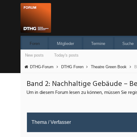
Foren
Mitglieder
Termine
Suche
New posts
Today's posts
DTHG-Forum
DTHG Foren
Theatre Green Book
B
Band 2: Nachhaltige Gebäude – Bes
Um in diesem Forum lesen zu können, müssen Sie regist
Thema
/
Verfasser