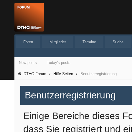
Foren
Mitglieder
Termine
Suche
New posts
Today's posts
DTHG-Forum
Hilfe-Seiten
Benutzerregistrierung
Benutzerregistrierung
Einige Bereiche dieses 
dass Sie registriert und e