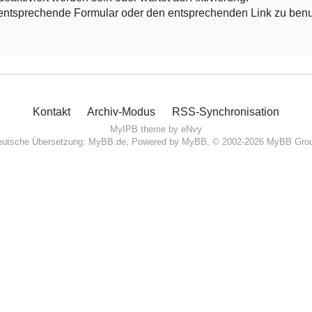
das entsprechende Formular oder den entsprechenden Link zu ben
Kontakt
Archiv-Modus
RSS-Synchronisation
MyIPB theme by
eNvy
utsche Übersetzung:
MyBB.de
, Powered by
MyBB
, © 2002-2026
MyBB Gro