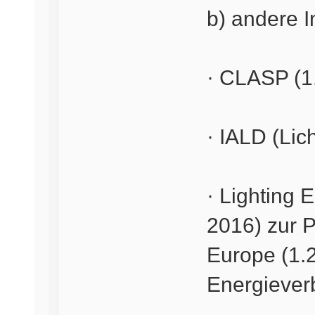
b) andere 
· CLASP (1.
· IALD (Lic
· Lighting 
2016) zur P
Europe (1.2
Energiever