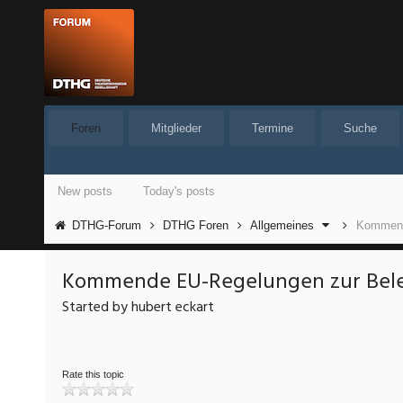
Foren
Mitglieder
Termine
Suche
New posts
Today's posts
DTHG-Forum
DTHG Foren
Allgemeines
Kommende
Kommende EU-Regelungen zur Beleu
Started by hubert eckart
Rate this topic