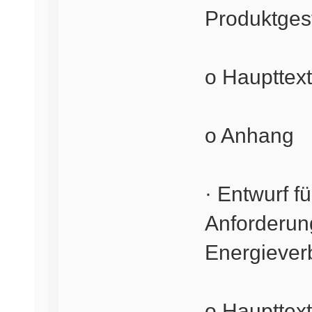
Produktges
o Haupttext
o Anhang
· Entwurf f
Anforderun
Energiever
o Haupttext