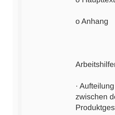
o Anhang
Arbeitshilf
· Aufteilu
zwischen d
Produktgest