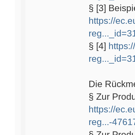
§ [3] Beispi
https://ec.e
reg..._id=
§ [4]
https:
reg..._id=
Die Rückme
§ Zur Produ
https://ec.e
reg...-476
§ Zur Produ