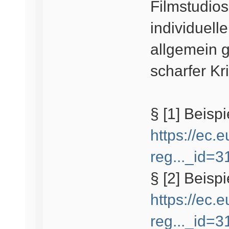
Filmstudios
individuell
allgemein 
scharfer Kri
§ [1] Beispi
https://ec.e
reg..._id=
§ [2] Beispi
https://ec.e
reg..._id=