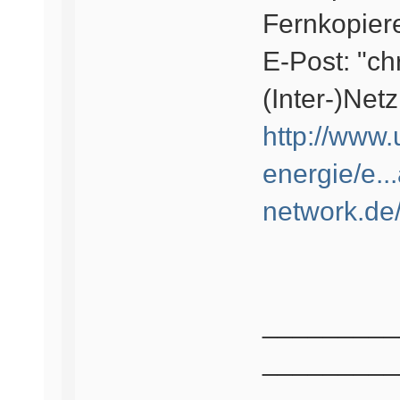
Fernkopiere
E-Post: "c
(Inter-)Netz
http://www
energie/e...
network.de
_________
_________