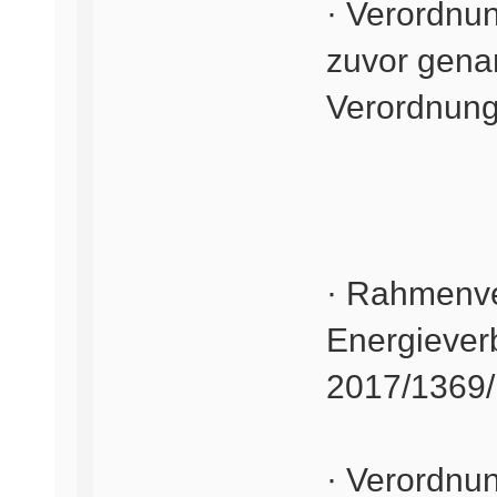
· Verordnu
zuvor gena
Verordnun
· Rahmenve
Energiever
2017/1369
· Verordnu