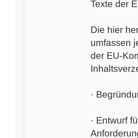
Texte der 
Die hier h
umfassen j
der EU-Kom
Inhaltsverz
· Begründu
· Entwurf f
Anforderun