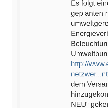
Es folgt ei
geplanten 
umweltgere
Energiever
Beleuchtun
Umweltbun
http://www
netzwer...nt
dem Versan
hinzugekom
NEU“ geken